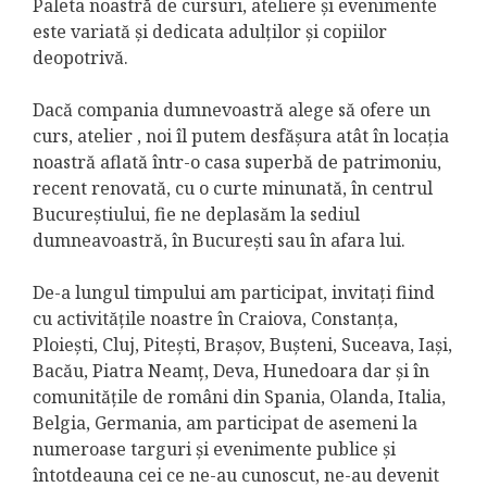
Paleta noastră de cursuri, ateliere și evenimente
este variată și dedicata adulților și copiilor
deopotrivă.
Dacă compania dumnevoastră alege să ofere un
curs, atelier , noi îl putem desfășura atât în locația
noastră aflată într-o casa superbă de patrimoniu,
recent renovată, cu o curte minunată, în centrul
Bucureștiului, fie ne deplasăm la sediul
dumneavoastră, în București sau în afara lui.
De-a lungul timpului am participat, invitați fiind
cu activitățile noastre în Craiova, Constanța,
Ploiești, Cluj, Pitești, Brașov, Bușteni, Suceava, Iași,
Bacău, Piatra Neamț, Deva, Hunedoara dar și în
comunitățile de români din Spania, Olanda, Italia,
Belgia, Germania, am participat de asemeni la
numeroase targuri și evenimente publice și
întotdeauna cei ce ne-au cunoscut, ne-au devenit