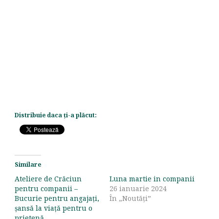
Distribuie daca ți-a plăcut:
Similare
Ateliere de Crăciun
Luna martie in companii
pentru companii –
26 ianuarie 2024
Bucurie pentru angajați,
În „Noutăți”
șansă la viață pentru o
prietenă