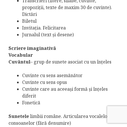
Transcrieri (litere, silabe, cuvinte,
propoziţii, texte de maxim 30 de cuvinte).
Dictări
Biletul
Invitaţia. Felicitarea
Jurnalul (text şi desene)
Scriere imaginativă
Vocabular
Cuvântul
– grup de sunete asociat cu un înţeles
Cuvinte cu sens asemănător
Cuvinte cu sens opus
Cuvinte care au aceeaşi formă şi înţeles
diferit
Fonetică
Sunetele
limbii române. Articularea vocalelor şi
consoanelor (fără denumire)