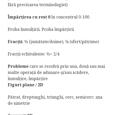
fără precizarea terminologiei)
Împărţirea cu rest 0
în concentrul 0-100
Proba înmulţirii. Proba împărţirii
Fracţii:
½ (jumătate/doime), ¼ (sfert/pătrime)
Fracţii echivalente: ½= 2/4
Probleme
care se rezolvă prin una, două sau mai
multe operaţii de adunare şi/sau scădere,
înmulţire, împărţire
Figuri plane / 2D
Pătrat, dreptunghi, triunghi, cerc, semicerc: axa
de simetrie