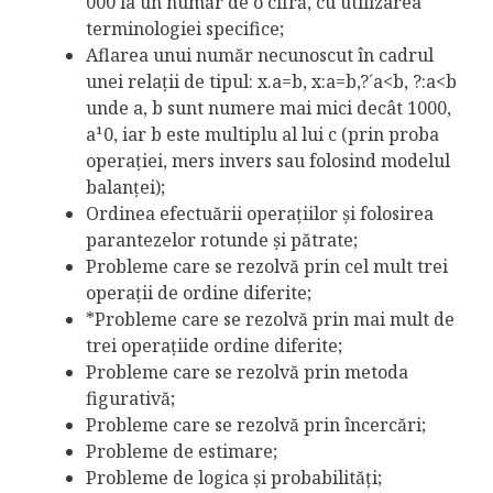
000 la un număr de o cifră, cu utilizarea
terminologiei specifice;
Aflarea unui număr necunoscut în cadrul
unei relaţii de tipul: x.a=b, x:a=b,?´a<b, ?:a<b
unde a, b sunt numere mai mici decât 1000,
a¹0, iar b este multiplu al lui c (prin proba
operaţiei, mers invers sau folosind modelul
balanţei);
Ordinea efectuării operaţiilor şi folosirea
parantezelor rotunde şi pătrate;
Probleme care se rezolvă prin cel mult trei
operaţii de ordine diferite;
*Probleme care se rezolvă prin mai mult de
trei operaţiide ordine diferite;
Probleme care se rezolvă prin metoda
figurativă;
Probleme care se rezolvă prin încercări;
Probleme de estimare;
Probleme de logica şi probabilităţi;