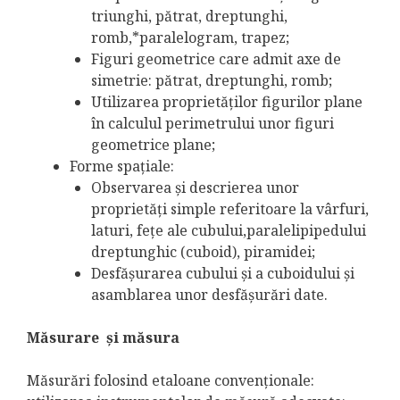
triunghi, pătrat, dreptunghi,
romb,*paralelogram, trapez;
Figuri geometrice care admit axe de
simetrie: pătrat, dreptunghi, romb;
Utilizarea proprietăţilor figurilor plane
în calculul perimetrului unor figuri
geometrice plane;
Forme spaţiale:
Observarea şi descrierea unor
proprietăţi simple referitoare la vârfuri,
laturi, feţe ale cubului,paralelipipedului
dreptunghic (cuboid), piramidei;
Desfăşurarea cubului şi a cuboidului şi
asamblarea unor desfăşurări date.
Măsurare şi măsura
Măsurări folosind etaloane convenţionale: