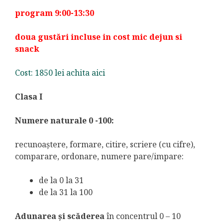
program 9:00-13:30
doua gustări incluse in cost mic dejun si
snack
Cost: 1850 lei achita aici
Clasa I
Numere naturale 0 -100:
recunoaştere, formare, citire, scriere (cu cifre),
comparare, ordonare, numere pare/impare:
de la 0 la 31
de la 31 la 100
Adunarea şi scăderea
în concentrul 0 – 10