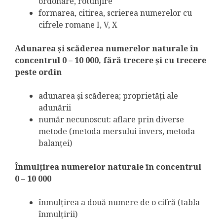
ordonare, rotunjire
formarea, citirea, scrierea numerelor cu
cifrele romane I, V, X
Adunarea şi scăderea numerelor naturale în
concentrul 0 – 10 000, fără trecere și cu trecere
peste ordin
adunarea şi scăderea; proprietăţi ale
adunării
număr necunoscut: aflare prin diverse
metode (metoda mersului invers, metoda
balanţei)
Înmulţirea numerelor naturale în concentrul
0 – 10 000
înmulţirea a două numere de o cifră (tabla
înmulţirii)