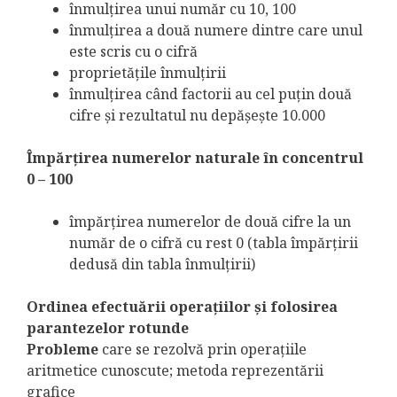
înmulţirea unui număr cu 10, 100
înmulţirea a două numere dintre care unul
este scris cu o cifră
proprietăţile înmulţirii
înmulţirea când factorii au cel puţin două
cifre şi rezultatul nu depăşeşte 10.000
Împărţirea numerelor naturale în concentrul
0 – 100
împărţirea numerelor de două cifre la un
număr de o cifră cu rest 0 (tabla împărţirii
dedusă din tabla înmulţirii)
Ordinea efectuării operaţiilor şi folosirea
parantezelor rotunde
Probleme
care se rezolvă prin operaţiile
aritmetice cunoscute; metoda reprezentării
grafice