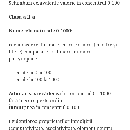
Schimburi echivalente valoric în concentrul 0-100
Clasa a II-a
Numerele naturale 0-1000:
recunoaştere, formare, citire, scriere, (cu cifre şi
litere) comparare, ordonare, numere
pare/impare:
de la 0 la 100
de la 100 la 1000
Adunarea şi scăderea
în concentrul 0 – 1000,
fără trecere peste ordin
Înmulţirea
în concentrul 0-100
Evidenţierea proprietăţilor înmulţirii
(comutativitate, asociativitate, element neutru –