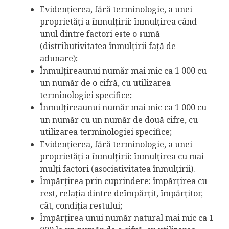
Evidenţierea, fără terminologie, a unei
proprietăţi a înmulţirii: înmulţirea când
unul dintre factori este o sumă
(distributivitatea înmulţirii faţă de
adunare);
Înmulţireaunui număr mai mic ca 1 000 cu
un număr de o cifră, cu utilizarea
terminologiei specifice;
Înmulţireaunui număr mai mic ca 1 000 cu
un număr cu un număr de două cifre, cu
utilizarea terminologiei specifice;
Evidenţierea, fără terminologie, a unei
proprietăţi a înmulţirii: înmulţirea cu mai
mulţi factori (asociativitatea înmulţirii).
Împărţirea prin cuprindere: împărţirea cu
rest, relaţia dintre deîmpărţit, împărţitor,
cât, condiţia restului;
Împărţirea unui număr natural mai mic ca 1