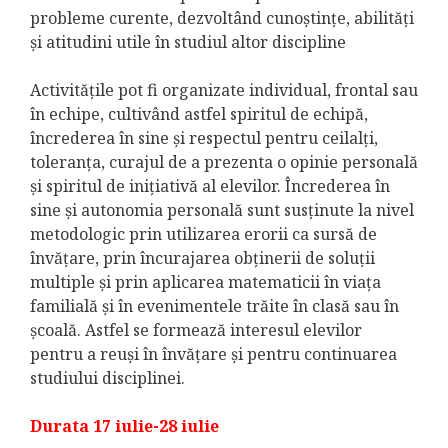
probleme curente, dezvoltând cunoştinţe, abilităţi
şi atitudini utile în studiul altor discipline
Activităţile pot fi organizate individual, frontal sau
în echipe, cultivând astfel spiritul de echipă,
încrederea în sine şi respectul pentru ceilalţi,
toleranţa, curajul de a prezenta o opinie personală
şi spiritul de iniţiativă al elevilor. Încrederea în
sine şi autonomia personală sunt susţinute la nivel
metodologic prin utilizarea erorii ca sursă de
învăţare, prin încurajarea obţinerii de soluţii
multiple şi prin aplicarea matematicii în viaţa
familială şi în evenimentele trăite în clasă sau în
şcoală. Astfel se formează interesul elevilor
pentru a reuşi în învăţare şi pentru continuarea
studiului disciplinei.
Durata 17 iulie-28 iulie