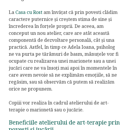
La
Casa cu Rost
am învățat că prin povesti clădim
caractere puternice și creștem stima de sine și
încrederea în forțele proprii. De aceea, am
conceput un nou atelier, care are atât această
componentă de dezvoltare personală, cât și una
practică. Astfel, în timp ce Adela Ioana, psiholog
ne va purta pe tărâmuri de basm, mânuțele vor fi
ocupate cu realizarea unei marionete sau a unei
jucări care ne va însoți mai apoi în momentele în
care avem nevoie să ne explimăm emoțiile, să ne
regăsim, sau să observăm că putem să realizăm
orice ne propunem.
Copiii vor realiza în cadrul atelierului de art-
terapie o marionetă sau o jucărie.
Beneficiile atelierului de art-terapie prin
povesti și jucării