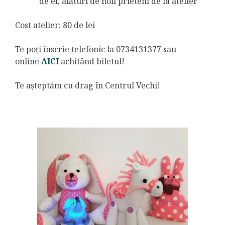
de ei, alături de noii prieteni de la atelier
Cost atelier: 80 de lei
Te poți înscrie telefonic la 0734131377 sau
online
AICI
achitând biletul!
Te așteptăm cu drag în Centrul Vechi!