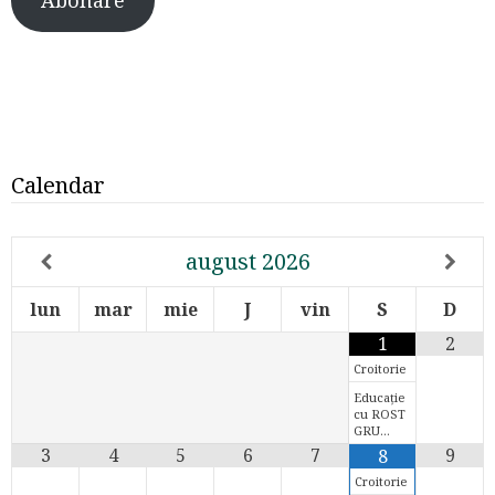
Calendar
august
2026
lun
mar
mie
J
vin
S
D
1
2
Croitorie
Educație
cu ROST
GRU…
3
4
5
6
7
9
8
Croitorie