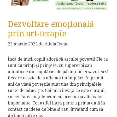
Dezvoltare emoțională
prin art-terapie
22 martie 2022
de
Adela Ioana
Încă de mici, copiii adoră să asculte povesti! Fie că
sunt cu prinți și prințese, cu supereroi sau
amintirile din copilărie ale părinților, ei savurează
fiecare ocazie de a afla noi întâmplări. În primii
ani de viață poveștile sunt una din principalele
surse de educație. Cei mici învață ce este curajul,
sinceritatea, înțelepciunea, precum și alte valori
importante. Tot astfel intră pentru prima dată în
contact cu ideea de bine și rău, învățând cum să
distingă între ele.