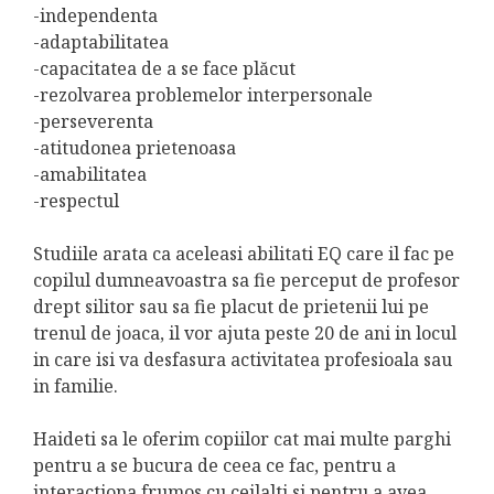
-independenta
-adaptabilitatea
-capacitatea de a se face plăcut
-rezolvarea problemelor interpersonale
-perseverenta
-atitudonea prietenoasa
-amabilitatea
-respectul
Studiile arata ca aceleasi abilitati EQ care il fac pe
copilul dumneavoastra sa fie perceput de profesor
drept silitor sau sa fie placut de prietenii lui pe
trenul de joaca, il vor ajuta peste 20 de ani in locul
in care isi va desfasura activitatea profesioala sau
in familie.
Haideti sa le oferim copiilor cat mai multe parghi
pentru a se bucura de ceea ce fac, pentru a
interactiona frumos cu ceilalti si pentru a avea