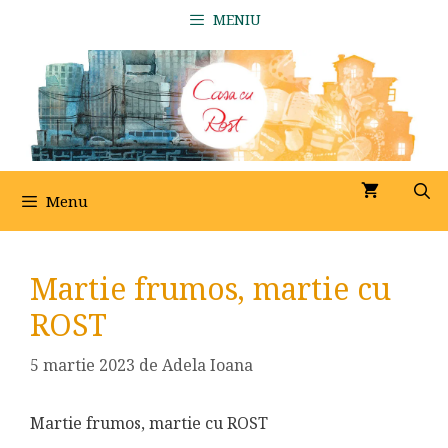
Sari
MENIU
la
conținut
Menu
Martie frumos, martie cu
ROST
5 martie 2023
de
Adela Ioana
Martie frumos, martie cu ROST