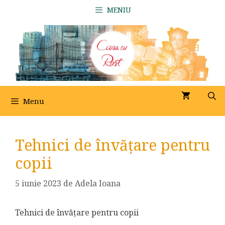
Sari
MENIU
la
conținut
Menu
Tehnici de învățare pentru
copii
5 iunie 2023
de
Adela Ioana
Tehnici de învățare pentru copii