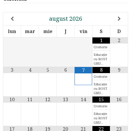
august
2026
lun
mar
mie
J
vin
S
D
1
2
Croitorie
Educație
cu ROST
GRU…
3
4
5
6
8
9
7
Croitorie
Educație
cu ROST
GRU…
10
11
12
13
14
15
16
Croitorie
Educație
cu ROST
GRU…
17
18
19
20
21
22
23