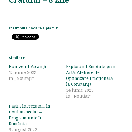
Distribuie daca ți-a plăcut:
Similare
Bun venit Vacanță
Explorând Emoțiile prin
15 iunie 2023
Artă: Ateliere de
În „Noutăți”
Optimizare Emoțională –
la Constanța
14 iunie 2023
În „Noutăți”
Pășim încrezători în
noul an școlar –
Program unic în
România
9 august 2022