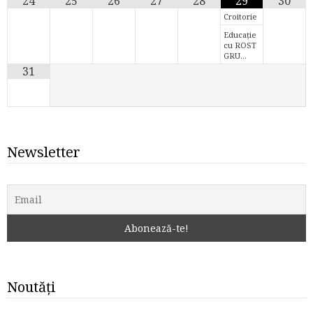
24
25
26
27
28
29
30
Croitorie
Educație
cu ROST
GRU…
31
Newsletter
Noutăți