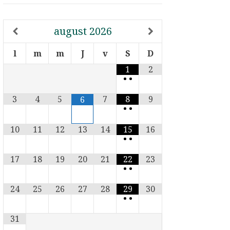
august
2026
l
m
m
J
v
S
D
1
2
•
•
3
4
5
7
8
9
6
•
•
10
11
12
13
14
15
16
•
•
17
18
19
20
21
22
23
•
•
24
25
26
27
28
29
30
•
•
31