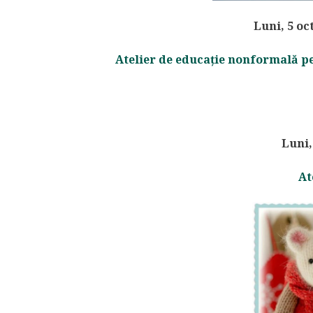
Luni, 5 oc
Atelier de educație nonformală p
Luni,
At