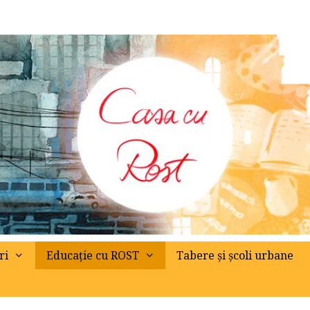
ri
Educație cu ROST
Tabere și școli urbane