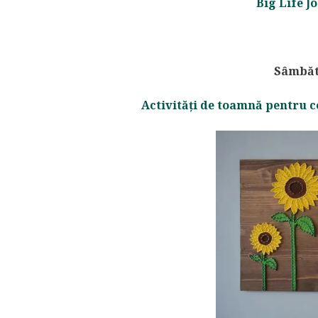
Big Life J
Sâmbătă
Activități de toamnă pentru co