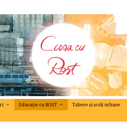
ri
Educație cu ROST
Tabere și școli urbane